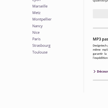
qualité/p
MP3 pas
Designtech
même mp5 à
garantir la
l'expédition
Découvr